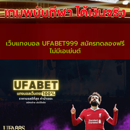
เว็บแทงบอล UFABET999 สมัครทดลองฟรี
ไม่มีเอเย่นต์