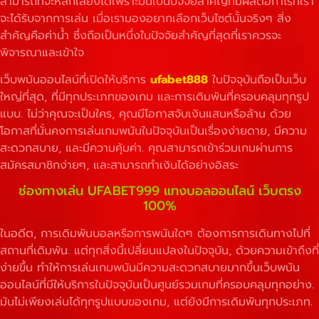
สามารถที่จะหลีกเลี่ยงได้เพราะมันเป็นปัจจัยสำคัญที่มีผลต่อกำไรที่เรา
จะได้รับจากการเล่น เมื่อเรามองอยากเลือกเว็บไซต์นั้นจริงๆ สิ่ง
สำคัญคือค่าน้ำ ซึ่งถือเป็นหนึ่งในปัจจัยสำคัญที่สุดที่เราควรจะ
พิจารณาและเข้าใจ
เว็บพนันออนไลน์ที่เปิดให้บริการ
ufabet888
ในปัจจุบันถือเป็นเว็บ
ใหญ่ที่สุด, ที่มีทุกประเภทของเกม และการเดิมพันที่ครอบคลุมทุกรูป
แบบ. ไม่ว่าคุณจะเป็นใคร, คุณมีโอกาสจับเงินแสนหรือล้าน ด้วย
โอกาสที่มั่นคงการเล่นเกมพนันในปัจจุบันเป็นเรื่องง่ายดาย, มีความ
สะดวกสบาย, และมีความคุ้มค่า. คุณสามารถเข้าร่วมเกมผ่านการ
สมัครสมาชิกง่ายๆ, และสามารถทำเงินได้อย่างอิสระ
ช่องทางเล่น UFABET999 แทงบอลออนไลน์ เว็บตรง
100%
ในอดีต, การเดิมพันบอลหรือการพนันใดๆ ต้องการการเดินทางไปที่
สถานที่เดิมพัน. แต่ทุกสิ่งนี้เปลี่ยนแปลงในปัจจุบัน, ด้วยความเข้าถึงที่
ง่ายขึ้น ทำให้การเล่นเกมพนันมีความสะดวกสบายมากขึ้นเว็บพนัน
ออนไลน์ที่มีให้บริการในปัจจุบันเป็นศูนย์รวมเกมที่ครอบคลุมทุกอย่าง.
มันไม่เพียงเล่นได้ทุกรูปแบบของเกม, แต่ยังมีการเดิมพันทุกประเภท.