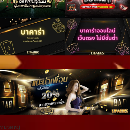
หมวดหมู่