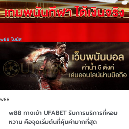
w88 โบนัส
w88
w88 ทางเข้า UFABET รับการบริการที่หอม
หวาน คือจุดเริ่มต้นที่คุ้มค่ามากที่สุด