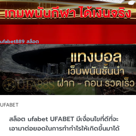
ufabet889 สล็อต
UFABET
สล็อต ufabet UFABET มีเงื่อนไขที่ดีที่จะ
เอามาต่อยอดในการทำกำไรให้เกิดขึ้นมาได้