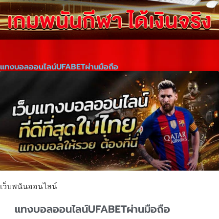
แทงบอลออนไลน์UFABETผ่านมือถือ
เว็บพนันออนไลน์
แทงบอลออนไลน์UFABETผ่านมือถือ