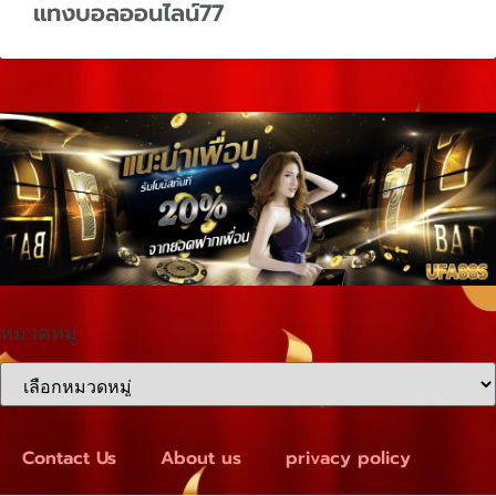
แทงบอลออนไลน์77
หมวดหมู่
Contact Us
About us
privacy policy