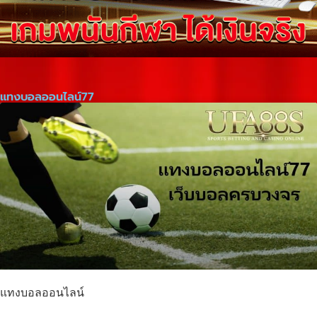
แทงบอลออนไลน์77
แทงบอลออนไลน์