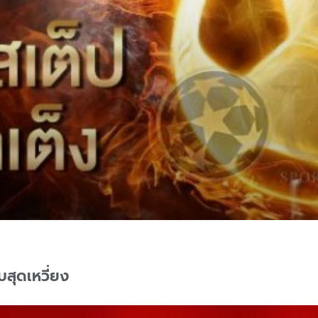
สุดเหวี่ยง