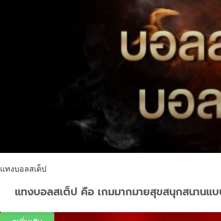
แทงบอลสเต็ป
แทงบอลสเต็ป คือ เกมมากมายสุขสนุกสนานแบบ