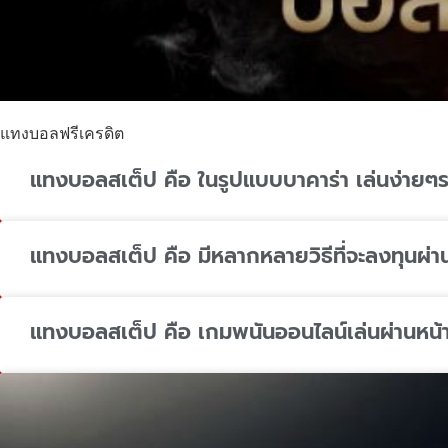
แทงบอลฟรีเครดิต
แทงบอลสเต็ป คือ ในรูปแบบบาคาร่า เล่นง่ายๆร
แทงบอลสเต็ป คือ มีหลากหลายวิธีที่จะลงทุนผ่าน
แทงบอลสเต็ป คือ เกมพนันออนไลน์เล่นผ่านหน้าเ