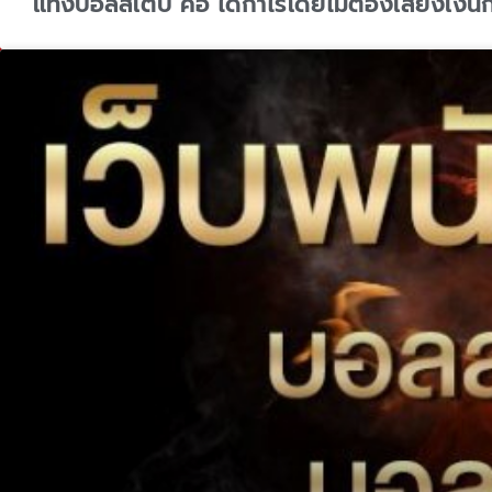
แทงบอลสเต็ป คือ ได้กำไรโดยไม่ต้องเสียงเง