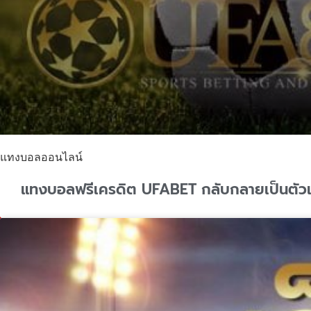
แทงบอลออนไลน์
แทงบอลฟรีเครดิต UFABET กลับกลายเป็นตัวเลือก