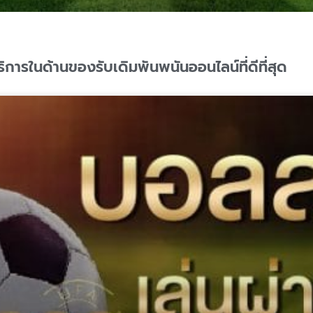
ิการในด้านของรับเดิมพันพนันออนไลน์ที่ดีที่สุด