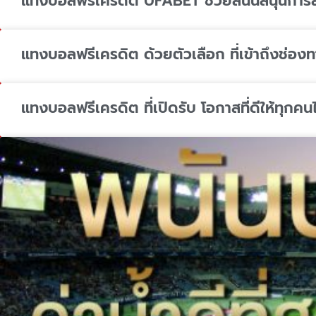
แทงบอลฟรีเครดิต UFABET ช่วยสนันสนุนการสร้าง
แทงบอลฟรีเครดิต ด้วยตัวเลือก ที่เข้าถึงช่องทาง
แทงบอลฟรีเครดิต ที่เปิดรับ โอกาสที่ดีให้ทุกคน