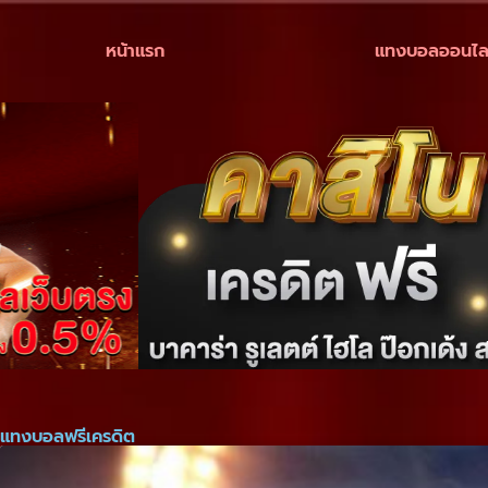
หน้าแรก
แทงบอลออนไล
แทงบอลฟรีเครดิต