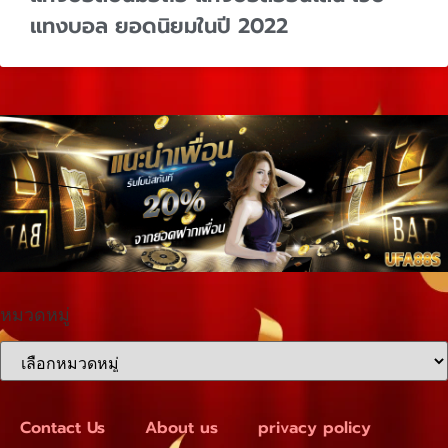
แทงบอล ยอดนิยมในปี 2022
หมวดหมู่
Contact Us
About us
privacy policy