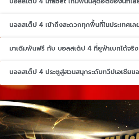
บอลสเต็ป 4 ufabet เกมพนันสุดฮิตของนักเสี
บอลสเต็ป 4 เข้าถึงสะดวกทุกพื้นที่ในประเทศเลยก
มาเดิมพันฟรี กับ บอลสเต็ป 4 ที่ยูฟ่าเบทได้จริง
บอลสเต็ป 4 ประตูสู่สวนสนุกระดับทวีปเอเชียของ