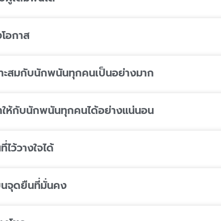
างโอกาส
หมาะสมกับนักพนันทุกคนเป็นอย่างมาก
าให้กับนักพนันทุกคนได้อย่างแน่นอน
ไว้วางใจได้
จุดยืนที่มั่นคง