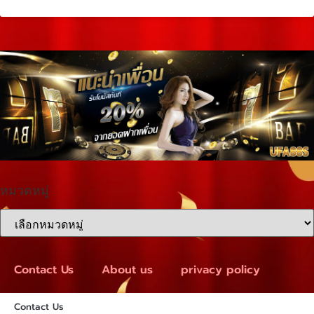
หมวดหมู่
Contact Us
About us
privacy policy
Contact Us