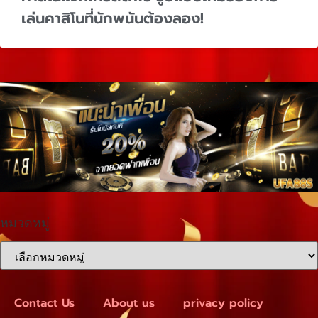
เล่นคาสิโนที่นักพนันต้องลอง!
หมวดหมู่
Contact Us
About us
privacy policy