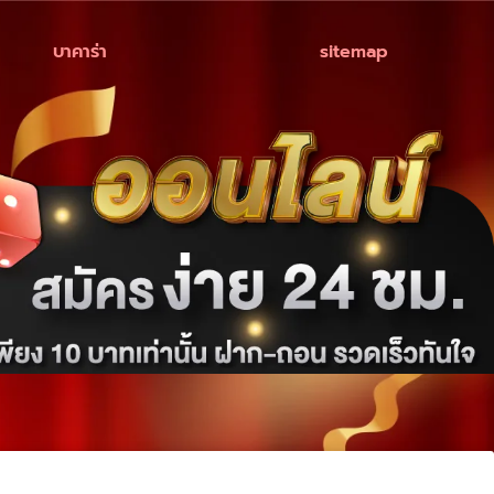
บาคาร่า
sitemap