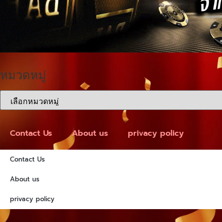
หมวดหมู่
Contact Us
About us
privacy policy
Contact Us
About us
privacy policy