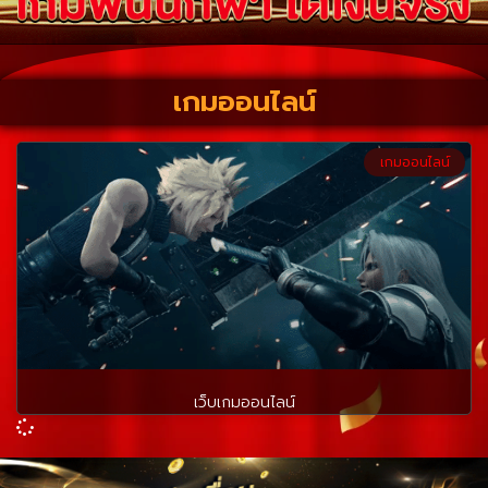
เกมออนไลน์
เกมออนไลน์
เว็บเกมออนไลน์