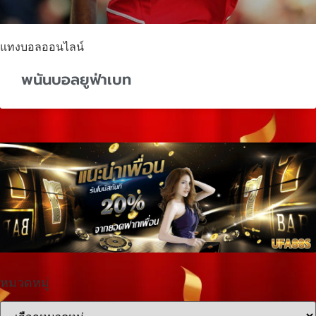
แทงบอลออนไลน์
พนันบอลยูฟ่าเบท
หมวดหมู่