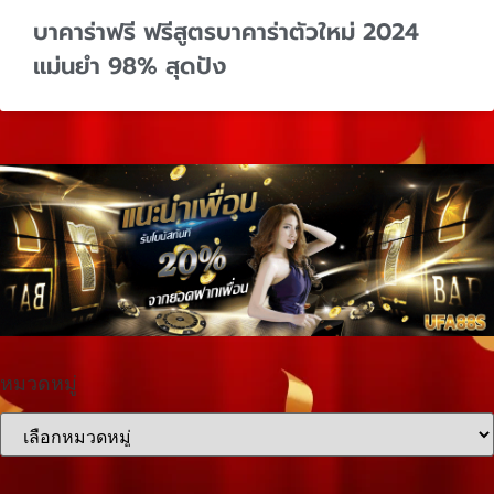
บาคาร่าฟรี ฟรีสูตรบาคาร่าตัวใหม่ 2024
แม่นยำ 98% สุดปัง
หมวดหมู่