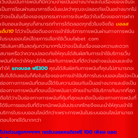
เว็บนั้นเป็นการพนันที่มีความง่ายเป็นอย่างมากและในเรื่องของเงินจะ
เป็นการโอนผ่านธนาคารซึ่งนั่นแปลว่าคุณจะปลอดภัยเป็นอย่างมากไม่
ว่าจะเป็นในเรื่องของธุรกรรมทางการเงินหรือว่าในเรื่องของการฝาก
เงินถอนเงินคุณก็สามารถทำการได้ตลอดทุกชั่วโมงจึงถือ
บอลส
เต็ป10
ได้ว่าเป็นข้อดีของการเข้าใช้บริการการพนันผ่านทางการพนัน
ในระบบออนไลน์โดยการเลือกใช้เว็บufabet .com
วิธีเล่นคาสิโนสดคุ้มกว่ามากๆไม่ว่าจะเป็นในเรื่องของความสะดวก
สบายหรือว่าความปลอดภัยให้คุณได้สัมผัสกับการเข้าใช้บริการเว็บ
พนันที่ดีกว่าให้คุณได้สัมผัสกับการพนันที่ดีกว่าอย่างแน่นอนและยัง
ทำให้
แทงบอล ฟรี300
คุณได้สัมผัสกับการพนันที่คุณไม่สามารถจะ
ลืมไปได้เลยนั่นก็คือในเรื่องของการเข้าใช้บริการในระบบออนไลน์จะเป็น
ช่องทางการพนันที่ตอนนี้ได้รับความนิยมกันเป็นอย่างมากและยังเป็น
ช่องทางการพนันที่ตอนนี้นักพนันชาวไทยเข้ามาใช้บริการกันมากที่สุด
ถือได้ว่าเป็นช่องทางการพนันที่คุ้มที่สุดและยังเป็นช่องทางการพนันที่
ได้รับการยอมรับที่ดีจากนักพนันในประเทศไทยจึงแนะนำให้คุณเข้าใช้
บริการในระบบออนไลน์ดีกว่าเพราะการพนันในระบบออนไลน์สามารถ
ตอบโจทย์ได้มากกว่า
โปรด่วนสุดๆๆๆๆๆ กดรับเลยเครดิตฟรี 100 เพียง แอด