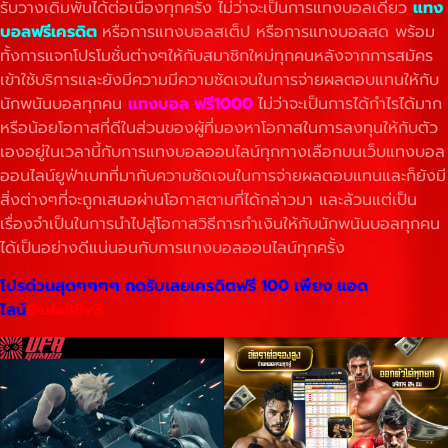
รับวางเดิมพันได้ต่อเนื่องทุกครั้ง ไม่ว่าจะเป็นการแทงบอลเดี่ยว
แทง
บอลฟรีเครดิต
หรือการแทงบอลสเต็ป หรือการแทงบอลสด พร้อม
ทั้งการแจกโปรโมชั่นต่างๆให้กับสมาชิกใหม่ทุกคนหลังจากการสมัคร
เข้าใช้บริการและยังมีความมีความชัดเจนในการจ่ายผลตอบแทนให้กับ
นักพนันบอลทุกคน
แทงบอล ฟรี1000
ไม่ว่าจะเป็นการได้กำไรได้มาก
หรือน้อยโอกาสที่ดีในส่วนของผู้ที่มองหาโอกาสในการลงทุนให้กับตัว
เองอยู่ในเวลานี้กับการแทงบอลออนไลน์ทุกทางเลือกบนเว็บแทงบอล
ออนไลน์ยูฟ่าเบทที่มากับความชัดเจนในการจ่ายผลตอบแทนและก็ยังมี
สิ่งต่างๆที่จะถูกเสนอผ่านโอกาสตามที่ได้กล่าวมา และล้วนแต่เป็น
เรื่องจำเป็นในการนำไปสู่โอกาสวิธีการทำเงินให้กับนักพนันบอลทุกคน
ได้เป็นอย่างดีแน่นอนกับการแทงบอลออนไลน์ทุกครั้ง
โปรด่วนสุดๆๆๆๆ กดรับเลยเครดิตฟรี 100 เพียง แอด
ไลน์
@ufa88v3