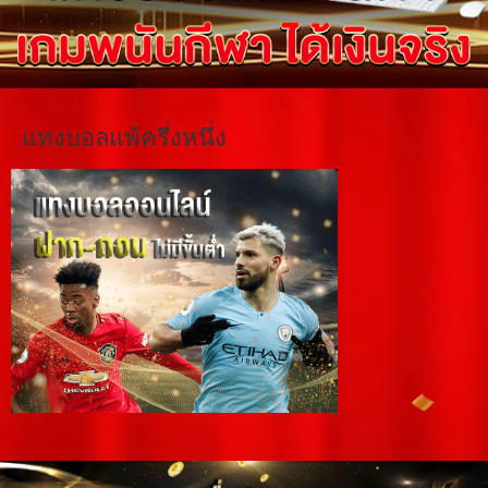
แทงบอลแพ้ครึ่งหนึ่ง