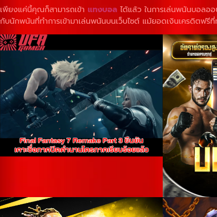
เพียงแค่นี้คุณก็สามารถเข้า
แทงบอล
ได้แล้ว ในการเล่นพนันบอลออนไ
กับนักพนันที่ทำการเข้ามาเล่นพนันบนเว็บไซต์ แม้ยอดเงินเครดิตฟรี