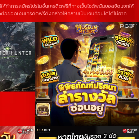
่ให้ทำการสมัครโปรโมชั่นเครดิตฟรีที่ทางเว็บไซต์พนันบอลจัดแจกให้
ต่อยอดเงินเครดิตฟรีดังกล่าวให้กลายเป็นเงินก้อนโตได้ไม่ยาก