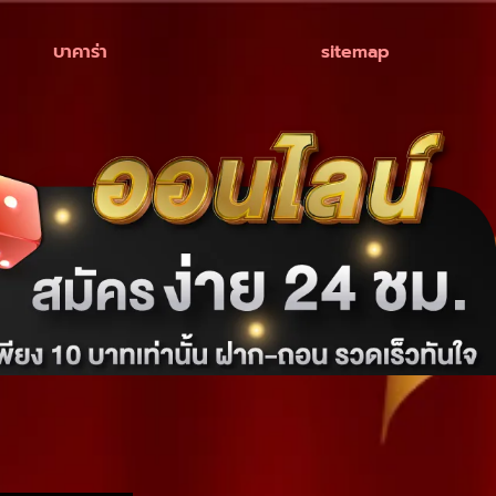
บาคาร่า
sitemap