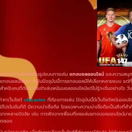
เพราะความมีเสน่ห์ในรูปแบบการเล่น
แทงบอลออนไลน์
และความสนุกที
แทงบอลนั่นเอง ซึ่งในปัจจุบันนี้การแทงบอลมีให้เลือกหลายแบบ แต่
สำหรับคนที่ต้องการเข้าเล่นพนันบอลออนไลน์แต่ไม่รู้จะเริ่มอย่างไร ว
1.หาเว็บไซต์
ufacasino
ที่ต้องการเล่น ปัจจุบันนี้มีเว็บไซต์พนันออน
มีโปรโมชั่นที่ดี มีความน่าเชื่อถือ โดยเฉพาะความน่าเชื่อถือเป็นสิ่งที
จากหลายปัจจัย เช่น การฟังจากเพื่อนที่เคยเล่นแทงบอลออนไลน์มาแล้ว 
ตลอด