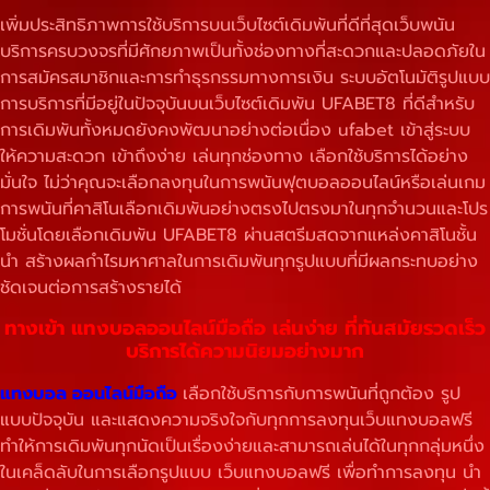
เพิ่มประสิทธิภาพการใช้บริการบนเว็บไซต์เดิมพันที่ดีที่สุดเว็บพนัน
บริการครบวงจรที่มีศักยภาพเป็นทั้งช่องทางที่สะดวกและปลอดภัยใน
การสมัครสมาชิกและการทำธุรกรรมทางการเงิน ระบบอัตโนมัติรูปแบบ
การบริการที่มีอยู่ในปัจจุบันบนเว็บไซต์เดิมพัน UFABET8 ที่ดีสำหรับ
การเดิมพันทั้งหมดยังคงพัฒนาอย่างต่อเนื่อง ufabet เข้าสู่ระบบ
ให้ความสะดวก เข้าถึงง่าย เล่นทุกช่องทาง เลือกใช้บริการได้อย่าง
มั่นใจ ไม่ว่าคุณจะเลือกลงทุนในการพนันฟุตบอลออนไลน์หรือเล่นเกม
การพนันที่คาสิโนเลือกเดิมพันอย่างตรงไปตรงมาในทุกจำนวนและโปร
โมชั่นโดยเลือกเดิมพัน UFABET8 ผ่านสตรีมสดจากแหล่งคาสิโนชั้น
นำ สร้างผลกำไรมหาศาลในการเดิมพันทุกรูปแบบที่มีผลกระทบอย่าง
ชัดเจนต่อการสร้างรายได้
ทางเข้า แทงบอลออนไลน์มือถือ เล่นง่าย ที่ทันสมัยรวดเร็ว
บริการได้ความนิยมอย่างมาก
แทงบอล ออนไลน์มือถือ
เลือกใช้บริการกับการพนันที่ถูกต้อง รูป
แบบปัจจุบัน และแสดงความจริงใจกับทุกการลงทุนเว็บแทงบอลฟรี
ทำให้การเดิมพันทุกนัดเป็นเรื่องง่ายและสามารถเล่นได้ในทุกกลุ่มหนึ่ง
ในเคล็ดลับในการเลือกรูปแบบ เว็บแทงบอลฟรี เพื่อทำการลงทุน นำ