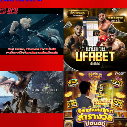
รวดเร็ว ด้วย ระบบ AI