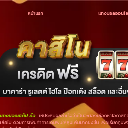
หน้าแรก
แทงบอลออนไล
แทงบอลสเต็ป คือ
ให้ประสบผลสำเร็จจำเป็นจะต้องเลือกหาโอกาสที่ดีม
เสียไป ด้วยการเพิ่มค่าการเดิมพันให้สูงเพิ่มมากยิ่งขึ้น เพื่อเรียกทุน