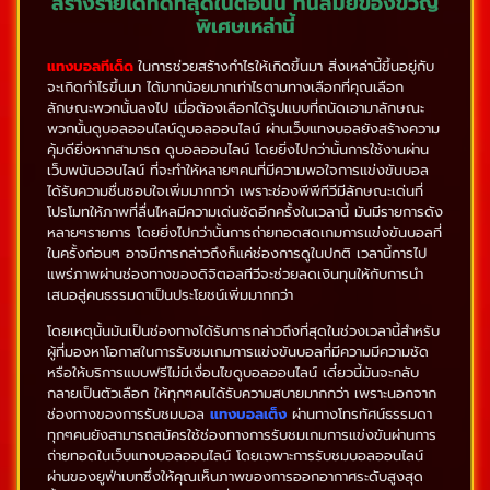
สร้างรายได้ที่ดีที่สุดในตอนนี้ ทันสมัยของขวัญ
พิเศษเหล่านี้
แทงบอลทีเด็ด
ในการช่วยสร้างกำไรให้เกิดขึ้นมา สิ่งเหล่านี้ขึ้นอยู่กับ
จะเกิดกำไรขึ้นมา ได้มากน้อยมากเท่าไรตามทางเลือกที่คุณเลือก
ลักษณะพวกนั้นลงไป เมื่อต้องเลือกได้รูปแบบที่ถนัดเอามาลักษณะ
พวกนั้นดูบอลออนไลน์ดูบอลออนไลน์ ผ่านเว็บแทงบอลยังสร้างความ
คุ้มดียิ่งหากสามารถ ดูบอลออนไลน์ โดยยิ่งไปกว่านั้นการใช้งานผ่าน
เว็บพนันออนไลน์ ที่จะทำให้หลายๆคนที่มีความพอใจการแข่งขันบอล
ได้รับความชื่นชอบใจเพิ่มมากกว่า เพราะช่องพีพีทีวีมีลักษณะเด่นที่
โปรโมทให้ภาพที่ลื่นไหลมีความเด่นชัดอีกครั้งในเวลานี้ มันมีรายการดัง
หลายๆรายการ โดยยิ่งไปกว่านั้นการถ่ายทอดสดเกมการแข่งขันบอลที่
ในครั้งก่อนๆ อาจมีการกล่าวถึงก็แค่ช่องการดูในปกติ เวลานี้การไป
แพร่ภาพผ่านช่องทางของดิจิตอลทีวีจะช่วยลดเงินทุนให้กับการนำ
เสนอสู่คนธรรมดาเป็นประโยชน์เพิ่มมากกว่า
โดยเหตุนั้นมันเป็นช่องทางได้รับการกล่าวถึงที่สุดในช่วงเวลานี้สำหรับ
ผู้ที่มองหาโอกาสในการรับชมเกมการแข่งขันบอลที่มีความมีความชัด
หรือให้บริการแบบฟรีไม่มีเงื่อนไขดูบอลออนไลน์ เดี๋ยวนี้มันจะกลับ
กลายเป็นตัวเลือก ให้ทุกๆคนได้รับความสบายมากกว่า เพราะนอกจาก
ช่องทางของการรับชมบอล
แทงบอลเต็ง
ผ่านทางโทรทัศน์ธรรมดา
ทุกๆคนยังสามารถสมัครใช้ช่องทางการรับชมเกมการแข่งขันผ่านการ
ถ่ายทอดในเว็บแทงบอลออนไลน์ โดยเฉพาะการรับชมบอลออนไลน์
ผ่านของยูฟ่าเบทซึ่งให้คุณเห็นภาพของการออกอากาศระดับสูงสุด