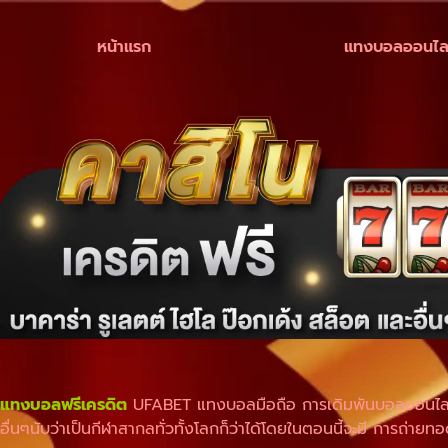
หน้าแรก
แทงบอลออนไล
แทงบอลฟรีเครดิต
UFABET แทงบอลมือถือ การเดิมพันบอลออนไลน์คื
อื่นๆนับว่าเป็นกีฬาสากลทั่วทั้งโลกก็ว่าได้โดยในตอนนี้จะมี การถ่าย