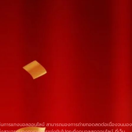
ห้นักเล่นการแทงบอลออนไลน์ สามารถมองการถ่ายทอดสดต่อเนื่องจนมอง
ึ่งสามารถมองตารางการแข่งขันไปกระทั่งดูบอลสดออนไลน์ ที่เว็บ