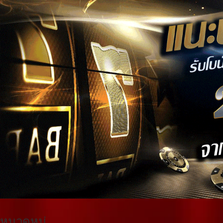
หมวดหมู่