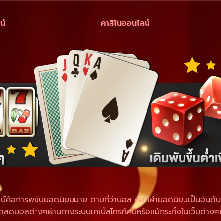
น์
คาสิโนออนไลน์
อการพนันยอดนิยมมาย ตามที่ว่าบอล คือกีฬายอดนิยมเป็นอันดับหนึ่
ทอดสดบอลต่างๆผ่านทางระบบเคเบิ้ลโทรทัศน์หรือแม้กระทั้งในเว็บต่างๆก็