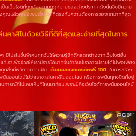
นันเป็นเว็บไซต์ที่ถูกต้องตามกฎหมายของต่างประเทศดังนั้นจึงมีความ
จของคุณแล้วคุณจะพบเว็บไซต์ที่ตรงกับความต้องการของเรามากที่สุด
าสิโนด้วยวิธีที่ดีที่สุดและง่ายที่สุดในการ
ๆ มีโปรโมชั่นพิเศษทุกวันให้ความรู้สึกดีๆแตกต่างจากเว็บไซต์อื่น
่เราเพื่อช่วยให้เรามีรายได้มากขึ้นถ้าวันนี้เราอาจมีรายได้ไม่พอเพียง
งทุกสิ่งที่หวังว่าความฝัน
เว็บบอลแจกเครดิตฟรี 100
ในการสร้าง
นันออนไลน์ไม่ว่าเราจะเล่นคาสิโนออนไลน์ หรือการพนันทุกชนิดที่อยู่
ะสบการณ์ที่ไม่เคยเห็นที่ไหนมาก่อนเพราะนี่คือเว็บไซต์การพนันออนไลน์