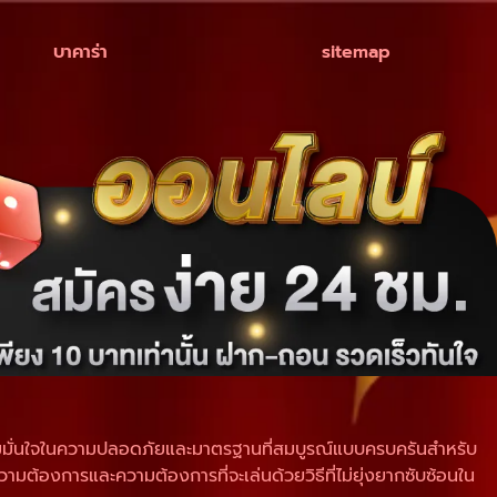
บาคาร่า
sitemap
ับความมั่นใจในความปลอดภัยและมาตรฐานที่สมบูรณ์แบบครบครันสำหรับ
วามต้องการและความต้องการที่จะเล่นด้วยวิธีที่ไม่ยุ่งยากซับซ้อนใน