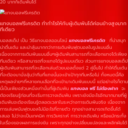
20 บาทก็เดิมพันได้
แทงบอลฟรีเครดิต ทำกำไรให้กับผู้เดิมพันได้ค่อนข้างสูงมาก
ทีเดียว
บอลสเต็ป เป็น วิธีแทงบอลออนไลน์
แทงบอลฟรีเครดิต
ที่น่าสนุก
น่าตื่นเต้น และน่าลุ้นมากกว่าการเดิมพันฟุตบอลในรูปแบบอื่น
เนื่องจากการเดิมพันแบบอื่นๆผู้เดิมพันสามารถที่จะเลือกแทงได้เพียง
ทีมเดียว หรือสามารถที่จะแทงได้รูปแบบเดียว ส่วนการแทงบอลสเต็ป
ผู้เดิมพันสามารถที่จะเลือกเล่นด้วยบอลตั้งแต่ 2 คู่ขึ้นไป ทำให้ตื่นเต้น
ที่จะต้องมานั่งลุ้นว่าทีมที่แทงนั้นจะเข้าเป้าทุกทีมหรือไม่ ทั้งหมดนี้คือ
เหตุผลง่ายๆที่หลายคนเลือกที่จะเข้ามาเดิมพันแบบนี้ แต่อย่างไรก็ตาม
นี้เป็นเพียงส่วนหนึ่งเท่านั้นที่ผู้เดิมพัน
แทงบอล ฟรี ไม่ต้องฝาก
จะ
ต้องเรียนรู้ก่อนที่จะเริ่มการวางเดิมพัน เพราะยังมีอะไรอีกมากมายที่ผู้
เดิมพันจะต้องเรียนรู้ตลอดเวลาในระหว่างการเดิมพันจริง เนื่องจาก
การเล่นพนันฟุตบอลไม่มีอะไรที่ตายตัว ทุกอย่างสามารถเกิดขึ้นได้
เสมอ ไม่ว่าจะเป็นเทคนิค การวิเคราะห์ การวางเดิมพัน หรือแม้กระทั้ง
ในเรื่องของผลการแข่งขัน เพราะทุกอย่างเปลี่ยนแปลงและพลิกผันได้