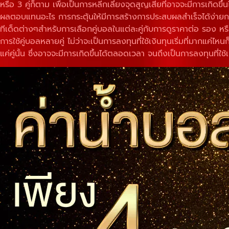
หรือ 3 คู่ก็ตาม เพื่อเป็นการหลีกเลี่ยงจุดสูญเสียที่อาจจะมีการเกิดข
ผลตอบแทนอะไร การกระตุ้นให้มีการสร้างการประสบผลสำเร็จได้ง่ายกว่าเดิ
ทีเด็ดต่างๆสำหรับการเลือกคู่บอลในแต่ละคู่กับการดูราคาต่อ รอง หร
การใช้คู่บอลหลายคู่ ไม่ว่าจะเป็นการลงทุนที่ใช้เงินทุนเริ่มที่มากแค
แค่คู่นั้น ซึ่งอาจจะมีการเกิดขึ้นได้ตลอดเวลา จนถึงเป็นการลงทุนที่ใ