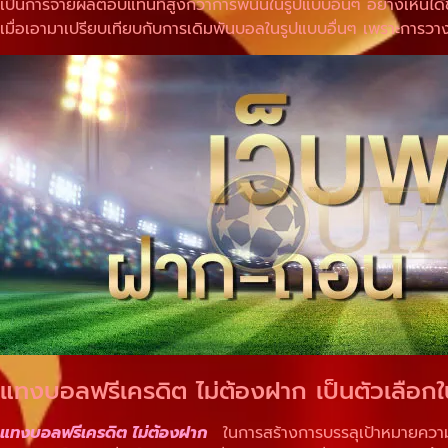
เป็นการจ่ายผลตอบแทนที่สูงกว่าการพนันในรูปแบบอื่นๆ อย่างเห็นได้ช
เมื่อเอามาเปรียบเทียบกับการเดิมพันบอลในรูปแบบอื่นๆ เพราะการวางเดิ
แทงบอลฟรีเครดิต ไม่ต้องฝาก เป็นตัวเลือก
แทงบอลฟรีเครดิต ไม่ต้องฝาก
ในการสร้างการบรรลุเป้าหมายความสำเ