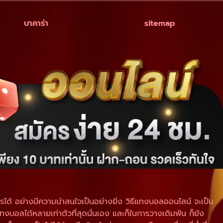
บาคาร่า
sitemap
้กำไรได้ อย่างมีความน่าสนใจเป็นอย่างยิ่ง วิธีแทงบอลออนไลน์ จะเป็น
แทงบอลได้หลายเท่าตัวที่สุดนั่นเอง และก็ในการวางเดิมพัน ก็ยัง