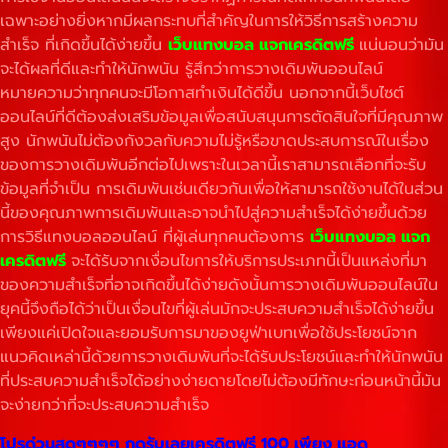
เฉพาะอย่างยิ่งหากมีผลกระทบที่สำคัญในการให้วิธีการสร้างความ
สำเร็จ ที่เกิดขึ้นได้ง่ายขึ้น
เว็บแทงบอล แจกเครดิตฟรี
แน่นอนว่ามัน
จะได้ผลที่ดีและทำให้นักพนัน รู้สึกว่าการวางเดิมพันออนไลน์
หมายความว่าทุกคนจะมีโอกาสทำเงินได้ดีขึ้น นอกจากนี้เว็บไซต์
ออนไลน์ที่ดีต้องส่งเสริมข้อมูลเพื่อสนับสนุนการตัดสินใจที่มีคุณภาพ
สูง นักพนันไม่ต้องกังวลกับความไม่รู้หรือขาดประสบการณ์ในเรื่อง
ของการวางเดิมพันอีกต่อไปเพราะในเวลานี้เราสามารถเลือกที่จะรับ
ข้อมูลที่จำเป็น การเดิมพันเช่นเดียวกันเพื่อให้สามารถใช้งานได้ในส่วน
นี้ของคุณภาพการเดิมพันและอาจนำไปสู่ความสำเร็จได้ง่ายขึ้นด้วย
การวิธีแทงบอลออนไลน์ ที่ผู้เล่นทุกคนต้องการ
เว็บแทงบอล แจก
เครดิตฟรี
จะได้รับจากเงื่อนไขการให้บริการประเภทนี้เป็นแหล่งที่มา
ของความสำเร็จที่อาจเกิดขึ้นได้ง่ายดังนั้นการวางเดิมพันออนไลน์ใน
ยุคนี้จึงถือได้ว่าเป็นเงื่อนไขที่ผู้เล่นมักจะประสบความสำเร็จได้ง่ายขึ้น
เพียงแค่เปิดใจและยอมรับการมาของยูฟ่าเบทเพื่อใช้ประโยชน์จาก
แนวคิดเหล่านี้ด้วยการวางเดิมพันที่จะได้รับประโยชน์และทำให้นักพนัน
ที่ประสบความสำเร็จได้อย่างง่ายดายโดยไม่ต้องมีทักษะก่อนหน้านี้มัน
จะง่ายกว่าที่จะประสบความสำเร็จ
โปรด่วนสุดๆๆๆๆ กดรับเลยเครดิตฟรี 100 เพียง แอด