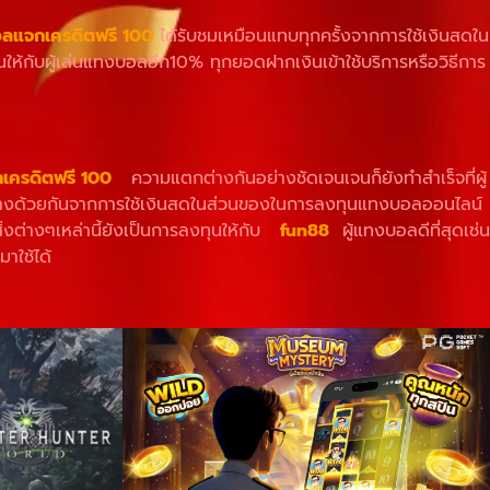
อลแจกเครดิตฟรี 100
ได้รับชมเหมือนแทบทุกครั้งจากการใช้เงินสดใน
ห้กับผู้เล่นแทงบอลอีก10% ทุกยอดฝากเงินเข้าใช้บริการหรือวิธีการ
เครดิตฟรี 100
ความแตกต่างกันอย่างชัดเจนเจนก็ยังทำสำเร็จที่ผู้
หลายทางด้วยกันจากการใช้เงินสดในส่วนของในการลงทุนแทงบอลออนไลน์
่งต่างๆเหล่านี้ยังเป็นการลงทุนให้กับ
fun88
ผู้แทงบอลดีที่สุดเช่น
มาใช้ได้