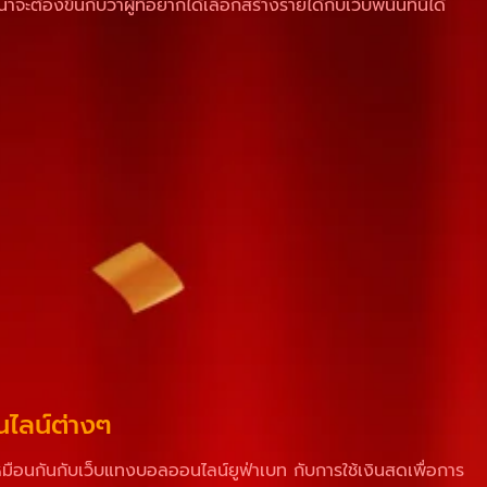
้องขึ้นกับว่าผู้ที่อยากได้เลือกสร้างรายได้กับเว็บพนันที่นี้ได้
นไลน์ต่างๆ
หมือนกันกับเว็บแทงบอลออนไลน์ยูฟ่าเบท กับการใช้เงินสดเพื่อการ