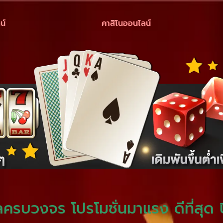
น์
คาสิโนออนไลน์
อลครบวงจร
โปรโมชั่นมาแรง ดีที่สุด