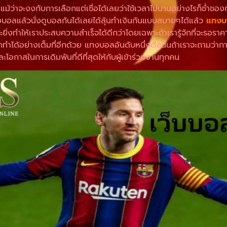
น แม้ว่าจะงงกับการเลือกแต่เชื่อได้เลยว่าใช้เวลาไม่นานอย่างไรก็ช่ำชองก
แทงบอลแล้วนั่งดูบอลกันได้เลยได้ลุ้นทำเงินกันแบบสบายๆได้แล้ว
แทงบ
่งทำให้เราประสบความสำเร็จได้ดีกว่าโดยเฉพาะถ้าเรารู้จักที่จะรอราคา
ทำได้อย่างเต็มที่อีกด้วย แทงบอลอันดับหนึ่งดังนั้นถ้าเราจะถามว
ละโอกาสในการเดิมพันที่ดีที่สุดให้กับผู้เข้าร่วมงานทุกคน