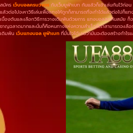
สมัคร
เว็บบอลครบวงจร
กับเว็บยูฟ่าเบท กันแล้วก็เข้าเล่นกันไว้ก่อ
แล้วต่อไปจะหาวิธีเล่นเพื่อแทงให้ถูกก็สามารถที่จะทำได้แล้วต่อไปก็
เบื้องต้นและเลือกวิธีการวางเดิมพันด้วยการ แทงบอลสดทันสมัย ก็จะยิ
ชาญฉลาดมากและนั่นก็คือหนทางแห่งความสำเร็จที่เราสามารถจะเลือก
เดิมพัน
เว็บแทงบอล ยูฟ่าเบท
ที่มั่นใจได้เลยว่ามันจะต้องสร้างกำไรแ