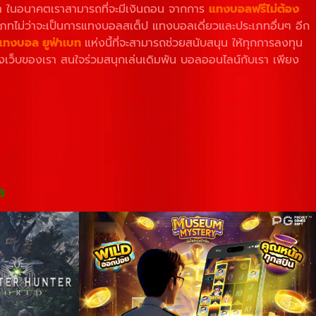
ว่า ในอนาคตเราสามารถที่จะมีเงินถอน จากการ
แทงบอลฟรีไม่ต้อง
ระเภทไม่ว่าจะเป็นการแทงบอลสเต็ป แทงบอลเดี่ยวและประเภทอื่นๆ อีก
บแทงบอล ยูฟ่าเบท
แห่งนี้ที่จะสามารถช่วยสนับสนุน ให้ทุกการลงทุน
รของเว็บของเรา สนใจร่วมสนุกเล่นเดิมพัน บอลออนไลน์กับเรา เพียง
8