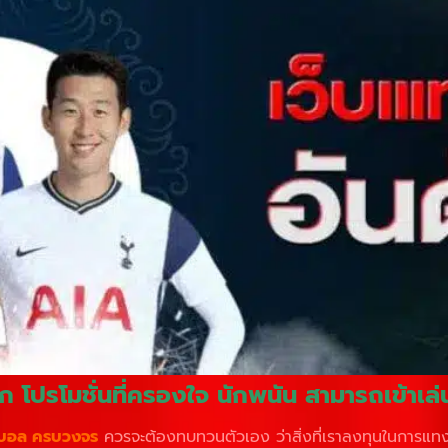
 โปรโมชั่นที่ครองใจ นักพนัน สามารถเข้าเล่
บบอล ครบวงจร
ควรจะต้องทบทวนตัวเอง ว่าสิ่งที่เราลงทุนในการแทง