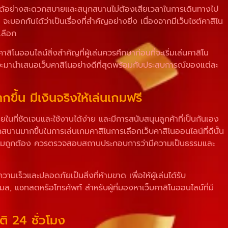
พนันได้อย่างสะดวกสบายและสนุกสนานไม่ต้องเสียเวลาในการเดินทางไป
กกันได้ว่าเป็นเรื่องที่สำคัญอย่างยิ่ง เนื่องจากมีเว็บไซต์คาสิโน
เลือก
สิโนออนไลน์สิ่งสำคัญที่ผู้เล่นควรศึกษาก่อนที่จะเริ่มเล่นคาสิโน
้จะมานำเสนอเว็บคาสิโนอย่างดีที่สุดพร้อมกับประสบการณ์ของแต่ละ
ขึ้น มีเงินจริงให้เล่นเกมฟรี
นที่ชัดเจนและใช้งานได้ง่าย และมีการสนับสนุนลูกค้าที่เป็นกันเอง
ุกสนานมากขึ้นในการเล่นเกมคาสิโนการเลือกเว็บคาสิโนออนไลน์ที่ดีนั้น
้วยความถูกต้อง ควรตรวจสอบสถานประกอบการว่ามีความเป็นธรรมและ
วามเร็วและปลอดภัยเป็นสิ่งที่ห้ามขาด เพื่อให้ผู้เล่นได้รับ
ล, แชทสดหรือโทรศัพท์ สำหรับผู้ที่มองหาเว็บคาสิโนออนไลน์ที่มี
ิ 24 ชั่วโมง