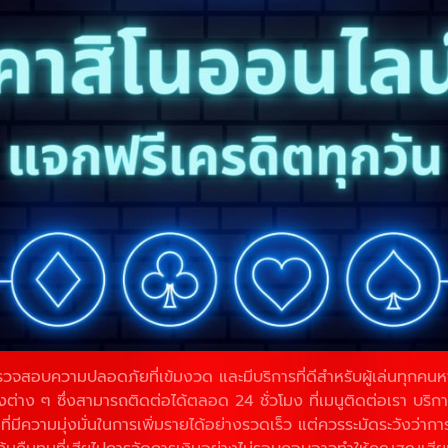
วจสอบความปลอดภัยที่เข้มงวด และมีบริการที่ดีสำหรับผู้เล่นทุกคนหากค
่าง ๆ ซึ่งสามารถติดต่อได้ตลอด 24 ชั่วโมง ที่เมนูติดต่อเรา บริการข
ที่มีความมุ่งมั่นในการเพิ่มรายได้อย่างรวดเร็ว แต่ควรระมัดระวังว่า