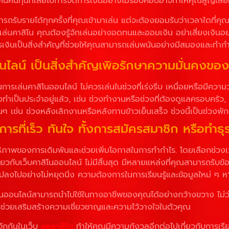
อค้นคืนทุนที่เสียไปการจัดการเงินอย่างไม่รอบคอบอาจทำให้คุณสูญเสียม
ามารถรับรายได้ทุกครั้งที่คุณเข้ามาเล่น แต่จะต้องยอมรับว่าเวลาใดที่คุ
ารเล่นคาสิโน คุณต้องรู้จักเล่นอย่างอดทนและออมเงิน อย่าเสี่ยงเงิ
รเงินเป็นสิ่งสำคัญที่ช่วยให้คุณสามารถเล่นพนันอย่างมีสมองและทำก
นไลน์ เป็นสิ่งสำคัญเพิอรักษาความมั่นคงขอ
รเล่นคาสิโนออนไลน์ ไม่ควรเล่นในช่วงที่เร่งรีบ เหนื่อยหรือมีความวุ
่ต้องทำเป็นประจำอยู่แล้ว, เช่น ช่วงทำงานหรือช่วงที่ต้องดูแลครอบคร
่นๆ เช่น ช่วงหลังเลิกงานหรือหลังทานข้าวเย็นเสร็จ ช่วงนี้เป็นช่วงพั
ิการที่เร็ว ทันใจ ทั้งการสมัครสมาชิก หรือทำ
ธิภาพของการเดิมพันและช่วยเพิ่มโอกาสในการทำกำไร. โดยเลือกช่วงเว
ี่ยวกับเว็บคาสิโนออนไลน์ ไม่มีสิ้นสุด มีหลายแหล่งที่คุณสามารถรับข
ปลงไปอย่างไม่หยุดนิ่ง ความต้องการในการเรียนรู้และข้อมูลใหม่ ๆ ห
สิโนออนไลน์สามารถนำไปใช้ในทางอาชีพของคุณได้อย่างกว้างขวาง ไม่ว่าค
จะช่วยเสริมสร้างความเชี่ยวชาญและความไว้วางใจในตัวคุณ
้จักกันในเว็บ
aeคาสิโน
ท้าให้คุณมีความกังวลอีกต่อไปเกี่ยวกับการเร