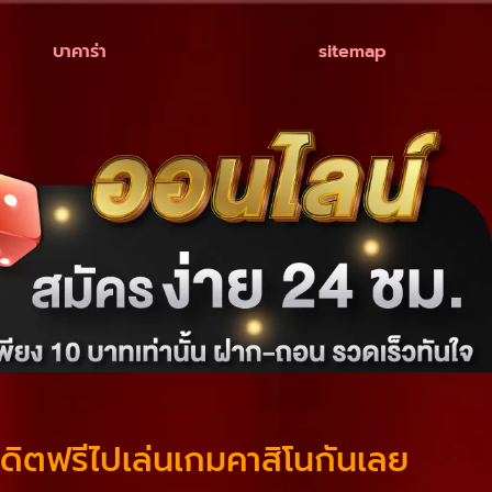
บาคาร่า
sitemap
เครดิตฟรีไปเล่นเกมคาสิโนกันเลย