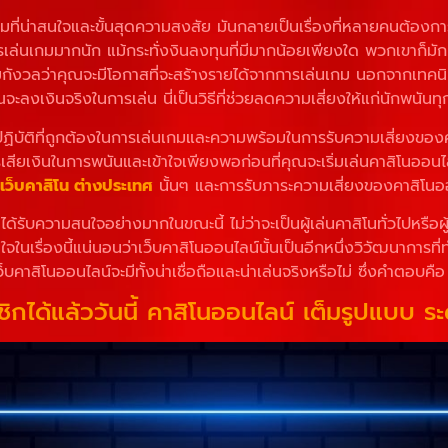
มที่น่าสนใจและขั้นสุดความสงสัย มันกลายเป็นเรื่องที่หลายคนต้องก
ล่นเกมมากนัก แม้กระทั่งงินลงทุนที่มีมากน้อยเพียงใด พวกเขาก็มักมี
ังวลว่าคุณจะมีโอกาสที่จะสร้างรายได้จากการเล่นเกม นอกจากเทคนิคแล
จะลงเงินจริงในการเล่น นี่เป็นวิธีที่ช่วยลดความเสี่ยงให้แก่นักพนันท
ู้และปฏิบัติที่ถูกต้องในการเล่นเกมและความพร้อมในการรับความเสี่ย
ยเงินในการพนันและเข้าใจเพียงพอก่อนที่คุณจะเริ่มเล่นคาสิโนออนไล
เว็บคาสิโน ต่างประเทศ
นั้นๆ และการรับภาระความเสี่ยงของคาสิโน
อที่ได้รับความสนใจอย่างมากในขณะนี้ ไม่ว่าจะเป็นผู้เล่นคาสิโนทั่วไปหร
ใจในเรื่องนี้แน่นอนว่าเว็บคาสิโนออนไลน์นั้นเป็นอีกหนึ่งวิวัฒนาการที
ว็บคาสิโนออนไลน์จะมีทั้งน่าเชื่อถือและน่าเล่นจริงหรือไม่ ซึ่งคำตอบคื
ิกได้แล้ววันนี้ คาสิโนออนไลน์ เต็มรูปแบบ ระ