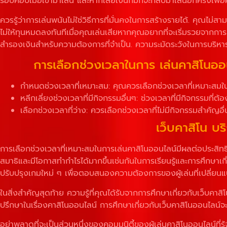
รอบคอบเมื่อเข้ามาเล่น และหากเสียเงินก็มักจะกลับมาเล่นอีกครั้งเพื่
ควรรู้ว่าการเล่นพนันไม่ใช่วิธีการที่มั่นคงในการสร้างรายได้. คุณไม่ส
ไม่ให้ทุนหมดลงทันทีเมื่อคุณเล่นเสียหากคุณอยากที่จะเริ่มรวยจากก
สำรองเงินสำหรับความต้องการที่จำเป็น. ความระมัดระวังในการบริหา
การเลือกช่วงเวลาในการ เล่นคาสิโนออ
กำหนดช่วงเวลาที่เหมาะสม: คุณควรเลือกช่วงเวลาที่เหมาะสมในกา
หลีกเลี่ยงช่วงเวลาที่มีกิจกรรมอื่นๆ: ช่วงเวลาที่มีกิจกรรมที
เลือกช่วงเวลาที่ว่าง: ควรเลือกช่วงเวลาที่ไม่มีกิจกรรมสำคัญอื
เว็บคาสิโน บร
การเลือกช่วงเวลาที่เหมาะสมในการเล่นคาสิโนออนไลน์มีผลต่อประสิท
สมาธิและมีโอกาสทำกำไรได้มากขึ้นเช่นกันในการเรียนรู้และการศึกษาเก
ปรับปรุงเกมใหม่ ๆ เพื่อตอบสนองความต้องการของผู้เล่นที่เปลี่ยนแ
ในสิ่งสำคัญสุดท้าย ความรู้ที่คุณได้รับจากการศึกษาเกี่ยวกับเว็บคา
ปรึกษาในเรื่องคาสิโนออนไลน์ การศึกษาเกี่ยวกับเว็บคาสิโนออนไลน์
อย่าพลาดที่จะเป็นส่วนหนึ่งของคอมมูนิตี้ของผู้เล่นคาสิโนออนไลน์ที่รู