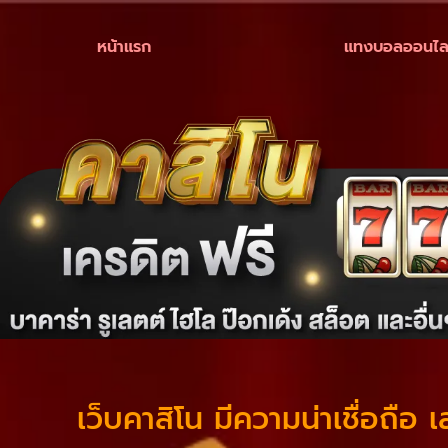
หน้าแรก
แทงบอลออนไล
เว็บคาสิโน มีความน่าเชื่อถือ 