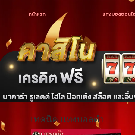
หน้าแรก
แทงบอลออนไล
เทคนิค แทงบอลต่ำ