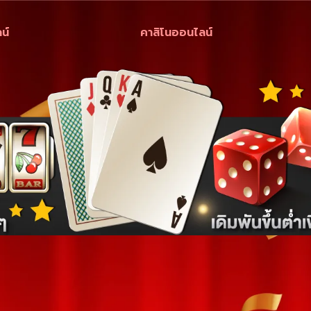
น์
คาสิโนออนไลน์