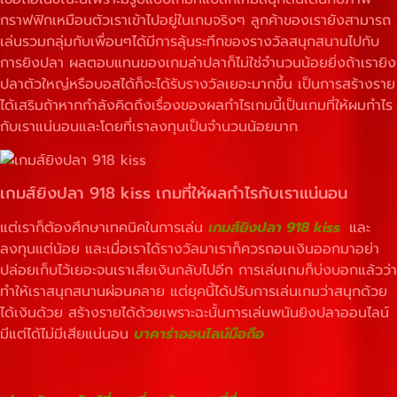
กราฟฟิกเหมือนตัวเราเข้าไปอยู่ในเกมจริงๆ ลูกค้าของเรายังสามารถ
เล่นรวมกลุ่มกับเพื่อนๆได้มีการลุ้นระทึกของรางวัลสนุกสนานไปกับ
การยิงปลา ผลตอบแทนของเกมล่าปลาก็ไม่ใช่จำนวนน้อยยิ่งถ้าเรายิง
ปลาตัวใหญ่หรือบอสได้ก็จะได้รับรางวัลเยอะมากขึ้น เป็นการสร้างราย
ได้เสริมถ้าหากกำลังคิดถึงเรื่องของผลกำไรเกมนี้เป็นเกมที่ให้ผมกำไร
กับเราแน่นอนและโดยที่เราลงทุนเป็นจำนวนน้อยมาก
เกมส์ยิงปลา 918 kiss เกมที่ให้ผลกำไรกับเราแน่นอน
แต่เราก็ต้องศึกษาเทคนิคในการเล่น
เกมส์ยิงปลา 918 kiss
และ
ลงทุนแต่น้อย และเมื่อเราได้รางวัลมาเราก็ควรถอนเงินออกมาอย่า
ปล่อยเก็บไว้เยอะจนเราเสียเงินกลับไปอีก การเล่นเกมก็บ่งบอกแล้วว่า
ทำให้เราสนุกสนานผ่อนคลาย แต่ยุคนี้ได้ปรับการเล่นเกมว่าสนุกด้วย
ได้เงินด้วย สร้างรายได้ด้วยเพราะฉะนั้นการเล่นพนันยิงปลาออนไลน์
มีแต่ได้ไม่มีเสียแน่นอน
บาคาร่าออนไลน์มือถือ