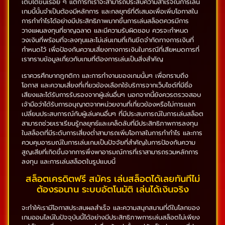
เติบโตขึ้นเรื่อย ๆ แต่การที่เราจะสามารถประสบความสำเร็จในการเล่น
เกมนี้นั้นจำเป็นต้องมีหลักการ และกลยุทธ์ที่ดีเสมอเพื่อเพิ่มโอกาสใน
การทำกำไรได้อย่างมีประสิทธิภาพมากขึ้นการเล่นสล็อตควรมีการ
วางแผนลงทุนที่ชาญฉลาด และมีความรับผิดชอบ ควรจะกำหนด
วงเงินที่พร้อมที่จะลงทุนและไม่เล่นเกมที่เกินขีดจำกัดทางการเงินที่
กำหนดไว้ เพื่อป้องกันความเสี่ยงทางการเงินในกรณีที่เสียหมดการที่
เราทราบข้อมูลเกี่ยวกับเกมที่ต้องการเล่นเป็นสิ่งสำคัญ
เราควรศึกษากฎกติกา และการทำงานของเกมนั้นๆ เพื่อทราบถึง
โอกาส และความเสี่ยงที่เกี่ยวข้องเลือกใช้บริการจากเว็บไซต์ที่มีชื่อ
เสียงและได้รับการรับรองจากผู้เล่นอื่นๆ นอกจากนี้ยังควรตรวจสอบ
เจ้ามือว่าได้รับการอนุญาตจากหน่วยงานที่เกี่ยวข้องหรือไม่การแลก
เปลี่ยนประสบการณ์กับผู้เล่นคนอื่นๆ ที่มีประสบการณ์ในการเล่นสล็อต
สามารถช่วยเราเรียนรู้กลยุทธ์และเคล็ดลับที่มีประสิทธิภาพการลงทุน
ในสล็อตที่มีระดับการเสี่ยงต่ำสามารถเพิ่มโอกาสในการทำกำไร และการ
ควบคุมอารมณ์ในการเล่นเกมเป็นปัจจัยที่สำคัญในการป้องกันความ
สูญเสียที่เกิดขึ้นจากการพึ่งพาอารมณ์การที่เราสามารถรวมหลักการ
ลงทุน และการเล่นสล็อตในรูปแบบนี้
สล็อตเครดิตฟรี สมัคร เล่นสล็อตได้เลยทันทีไม่
ต้องรอนาน ระบบอัตโนมัติ เล่นได้เงินจริง
จะทำให้เรามีโอกาสประสบผลสำเร็จ และความสนุกสนานที่ดีในโลกของ
เกมออนไลน์ในปัจจุบันนี้ได้อย่างมีประสิทธิภาพการเล่นสล็อตไม่เพียง