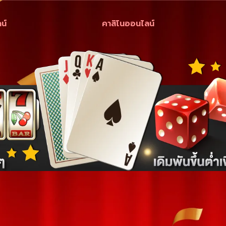
น์
คาสิโนออนไลน์