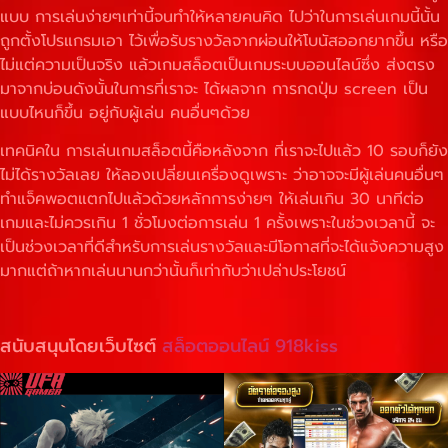
แบบ การเล่นง่ายๆเท่านี้จนทำให้หลายคนคิด ไปว่าในการเล่นเกมนี้นั้น
ถูกตั้งโปรแกรมเอา ไว้เพื่อรับรางวัลจากผ่อนให้โบนัสออกยากขึ้น หรือ
ไม่แต่ความเป็นจริง แล้วเกมสล็อตเป็นเกมระบบออนไลน์ซึ่ง ส่งตรง
มาจากบ่อนดังนั้นในการที่เราจะ ได้ผลจาก การกดปุ่ม screen เป็น
แบบไหนก็ขึ้น อยู่กับผู้เล่น คนอื่นๆด้วย
เทคนิคใน การเล่นเกมสล็อตนี้คือหลังจาก ที่เราจะไปแล้ว 10 รอบก็ยัง
ไม่ได้รางวัลเลย ให้ลองเปลี่ยนเครื่องดูเพราะ ว่าอาจจะมีผู้เล่นคนอื่นๆ
ทำแจ็คพอตแตกไปแล้วด้วยหลักการง่ายๆ ให้เล่นเกิน 30 นาทีต่อ
เกมและไม่ควรเกิน 1 ชั่วโมงต่อการเล่น 1 ครั้งเพราะในช่วงเวลานี้ จะ
เป็นช่วงเวลาที่ดีสำหรับการเล่นรางวัลและมีโอกาสที่จะได้แจ้งความสูง
มากแต่ถ้าหากเล่นนานกว่านั้นก็เท่ากับว่าเปล่าประโยชน์
สนับสนุนโดยเว็บไซต์
สล็อตออนไลน์ 918kiss