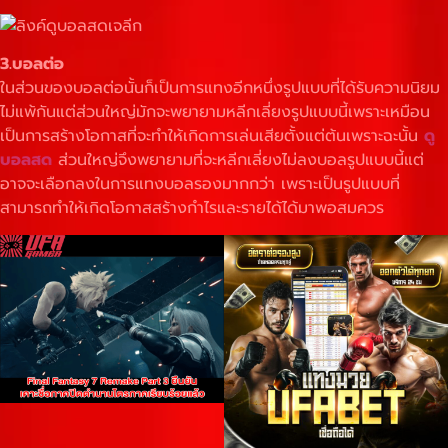
3.บอลต่อ
ในส่วนของบอลต่อนั้นก็เป็นการแทงอีกหนึ่งรูปแบบที่ได้รับความนิยม
ไม่แพ้กันแต่ส่วนใหญ่มักจะพยายามหลีกเลี่ยงรูปแบบนี้เพราะเหมือน
เป็นการสร้างโอกาสที่จะทำให้เกิดการเล่นเสียตั้งแต่ต้นเพราะฉะนั้น
ดู
บอลสด
ส่วนใหญ่จึงพยายามที่จะหลีกเลี่ยงไม่ลงบอลรูปแบบนี้แต่
อาจจะเลือกลงในการแทงบอลรองมากกว่า เพราะเป็นรูปแบบที่
สามารถทำให้เกิดโอกาสสร้างกำไรและรายได้ได้มาพอสมควร