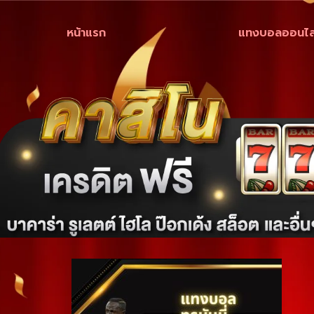
หน้าแรก
แทงบอลออนไล