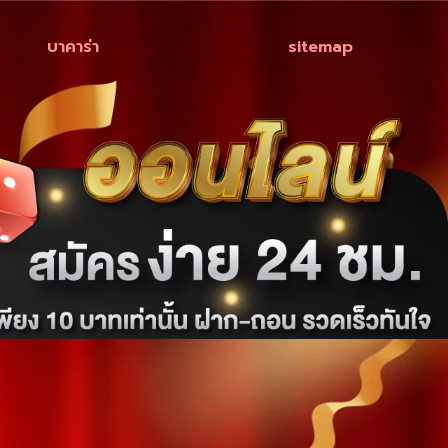
บาคาร่า
sitemap