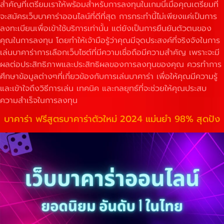
สำคัญที่เตรียมเราให้พร้อมสำหรับการลงทุนในเกมนี้เมื่อคุณเตรียมที่
จะสมัครเว็บบาคาร่าออนไลน์ที่ดีที่สุด การกระทำนี้ไม่เพียงแค่เป็นการ
ลงทะเบียนเพื่อเข้าใช้บริการเท่านั้น แต่ยังเป็นการยืนยันตัวตนของ
คุณในการลงทุน โดยทำให้เจ้ามือรู้ว่าคุณมีจุดประสงค์ที่จริงจังในการ
เล่นบาคาร่าการเลือกเว็บไซต์ที่มีความเชื่อถือมีความสำคัญ เพราะจะมี
ผลต่อประสิทธิภาพและประสิทธิผลของการลงทุนของคุณ ควรทำการ
ศึกษาข้อมูลต่างๆที่เกี่ยวข้องกับการเล่นบาคาร่า เพื่อให้คุณมีความรู้
และเข้าใจถึงวิธีการเล่น เทคนิค และกลยุทธ์ที่จะช่วยให้คุณประสบ
ความสำเร็จในการลงทุน
บาคาร่า ฟรีสูตรบาคาร่าตัวใหม่ 2024 แม่นยำ 98% สุดปัง