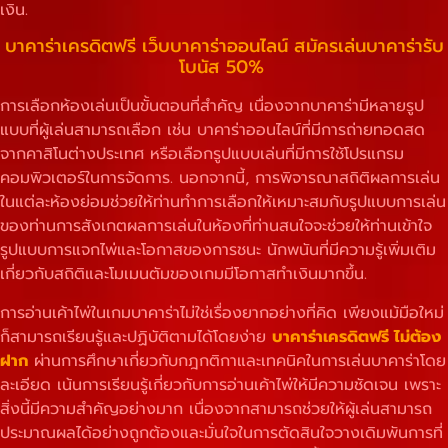
เงิน.
บาคาร่าเครดิตฟรี เว็บบาคาร่าออนไลน์ สมัครเล่นบาคาร่ารับ
โบนัส 50%
การเลือกห้องเล่นเป็นขั้นตอนที่สำคัญ เนื่องจากบาคาร่ามีหลายรูป
แบบที่ผู้เล่นสามารถเลือก เช่น บาคาร่าออนไลน์ที่มีการถ่ายทอดสด
จากคาสิโนต่างประเทศ หรือเลือกรูปแบบเล่นที่มีการใช้โปรแกรม
คอมพิวเตอร์ในการจัดการ. นอกจากนี้, การพิจารณาสถิติผลการเล่น
ในแต่ละห้องย่อมช่วยให้ท่านทำการเลือกให้เหมาะสมกับรูปแบบการเล่น
ของท่านการสังเกตผลการเล่นในห้องที่ท่านสนใจจะช่วยให้ท่านเข้าใจ
รูปแบบการแจกไพ่และโอกาสของการชนะ นักพนันที่มีความรู้เพิ่มเติม
เกี่ยวกับสถิติและโมเมนตัมของเกมมีโอกาสทำเงินมากขึ้น.
การอ่านเค้าไพ่ในเกมบาคาร่าไม่ใช่เรื่องยากอย่างที่คิด เพียงแม้มือใหม่
ก็สามารถเรียนรู้และปฏิบัติตามได้โดยง่าย
บาคาร่าเครดิตฟรี ไม่ต้อง
ฝาก
ผ่านการศึกษาเกี่ยวกับกฎกติกาและเทคนิคในการเล่นบาคาร่าโดย
ละเอียด เน้นการเรียนรู้เกี่ยวกับการอ่านเค้าไพ่ให้มีความชัดเจน เพราะ
สิ่งนี้มีความสำคัญอย่างมาก เนื่องจากสามารถช่วยให้ผู้เล่นสามารถ
ประมาณผลได้อย่างถูกต้องและมั่นใจในการตัดสินใจวางเดิมพันการที่