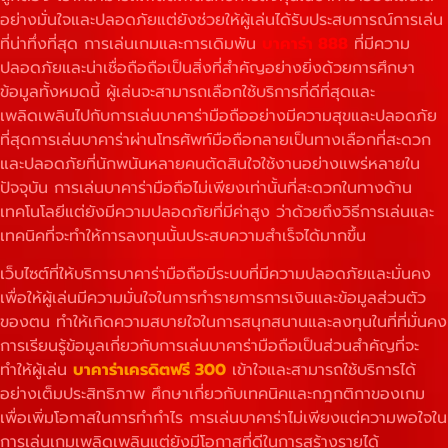
อย่างมั่นใจและปลอดภัยแต่ยังช่วยให้ผู้เล่นได้รับประสบการณ์การเล่น
ที่น่าทึ่งที่สุด การเล่นเกมและการเดิมพัน
บาคาร่า 888
ที่มีความ
ปลอดภัยและน่าเชื่อถือถือเป็นสิ่งที่สำคัญอย่างยิ่งด้วยการศึกษา
ข้อมูลทั้งหมดนี้ ผู้เล่นจะสามารถเลือกใช้บริการที่ดีที่สุดและ
เพลิดเพลินไปกับการเล่นบาคาร่ามือถืออย่างมีความสุขและปลอดภัย
ที่สุดการเล่นบาคาร่าผ่านโทรศัพท์มือถือกลายเป็นทางเลือกที่สะดวก
และปลอดภัยที่นักพนันหลายคนตัดสินใจใช้งานอย่างแพร่หลายใน
ปัจจุบัน การเล่นบาคาร่ามือถือไม่เพียงเท่านั้นที่สะดวกในทางด้าน
เทคโนโลยีแต่ยังมีความปลอดภัยที่มีค่าสูง ว่าด้วยถึงวิธีการเล่นและ
เทคนิคที่จะทำให้การลงทุนนั้นประสบความสำเร็จได้มากขึ้น
เว็บไซต์ที่ให้บริการบาคาร่ามือถือมีระบบที่มีความปลอดภัยและมั่นคง
เพื่อให้ผู้เล่นมีความมั่นใจในการทำรายการการเงินและข้อมูลส่วนตัว
ของตน ทำให้เกิดความสบายใจในการสนุกสนานและลงทุนในที่ที่มั่นคง
การเรียนรู้ข้อมูลเกี่ยวกับการเล่นบาคาร่ามือถือเป็นส่วนสำคัญที่จะ
ทำให้ผู้เล่น
บาคาร่าเครดิตฟรี 300
เข้าใจและสามารถใช้บริการได้
อย่างเต็มประสิทธิภาพ ศึกษาเกี่ยวกับเทคนิคและกฎกติกาของเกม
เพื่อเพิ่มโอกาสในการทำกำไร การเล่นบาคาร่าไม่เพียงแต่ความพอใจใน
การเล่นเกมเพลิดเพลินแต่ยังมีโอกาสที่ดีในการสร้างรายได้