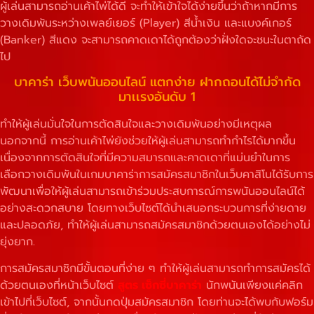
ผู้เล่นสามารถอ่านเค้าไพ่ได้ดี จะทำให้เข้าใจได้ง่ายขึ้นว่าถ้าหากมีการ
วางเดิมพันระหว่างเพลย์เยอร์ (Player) สีน้ำเงิน และแบงค์เกอร์
(Banker) สีแดง จะสามารถคาดเดาได้ถูกต้องว่าฝั่งใดจะชนะในตาถัด
ไป
บาคาร่า เว็บพนันออนไลน์ แตกง่าย ฝากถอนได้ไม่จำกัด
มาเเรงอันดับ 1
ทำให้ผู้เล่นมั่นใจในการตัดสินใจและวางเดิมพันอย่างมีเหตุผล
นอกจากนี้ การอ่านเค้าไพ่ยังช่วยให้ผู้เล่นสามารถทำกำไรได้มากขึ้น
เนื่องจากการตัดสินใจที่มีความสมารถและคาดเดาที่แม่นยำในการ
เลือกวางเดิมพันในเกมบาคาร่าการสมัครสมาชิกในเว็บคาสิโนได้รับการ
พัฒนาเพื่อให้ผู้เล่นสามารถเข้าร่วมประสบการณ์การพนันออนไลน์ได้
อย่างสะดวกสบาย โดยทางเว็บไซต์ได้นำเสนอกระบวนการที่ง่ายดาย
และปลอดภัย, ทำให้ผู้เล่นสามารถสมัครสมาชิกด้วยตนเองได้อย่างไม่
ยุ่งยาก.
การสมัครสมาชิกมีขั้นตอนที่ง่าย ๆ ทำให้ผู้เล่นสามารถทำการสมัครได้
ด้วยตนเองที่หน้าเว็บไซต์
สูตร เซ็กซี่บาคาร่า
นักพนันเพียงแค่คลิก
เข้าไปที่เว็บไซต์, จากนั้นกดปุ่มสมัครสมาชิก โดยท่านจะได้พบกับฟอร์ม