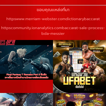
ขอบคุณเเหล่งที่มา
httpswww.merriam-webster.comdictionarybaccarat
httpscommunity.ionanalytics.combaccarat-sale-process-
bda-messier