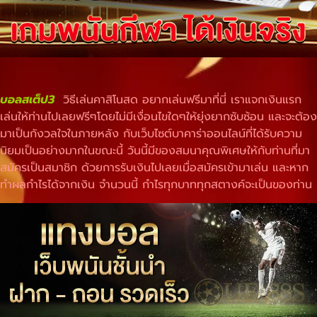
บอลสเต็ป3
วิธีเล่นคาสิโนสด อยากเล่นฟรีมาที่นี่ เราแจกเงินแรก
เล่นให้ท่านไปเลยฟรีๆโดยไม่มีเงื่อนไขใดๆให้ยุ่งยากซับซ้อน และจะต้อง
มาเป็นกังวลใจในภายหลัง กับเว็บไซต์บาคาร่าออนไลน์ที่ได้รับความ
นิยมเป็นอย่างมากในขณะนี้ วันนี้มีของสมนาคุณพิเศษให้กับท่านที่มา
สมัครเป็นสมาชิก ด้วยการรับเงินไปเลยเมื่อสมัครเข้ามาเล่น และหาก
ทำผลกำไรได้จากเงิน จำนวนนี้ กำไรทุกบาททุกสตางค์จะเป็นของท่าน