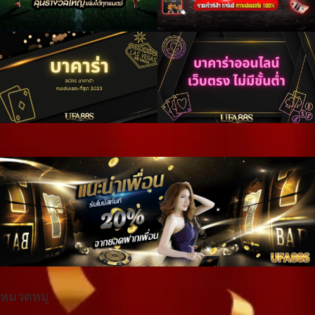
หมวดหมู่