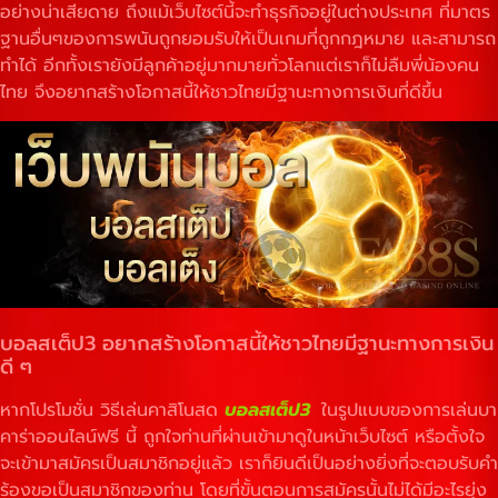
อย่างน่าเสียดาย ถึงแม้เว็บไซต์นี้จะทำธุรกิจอยู่ในต่างประเทศ ที่มาตร
ฐานอื่นๆของการพนันถูกยอมรับให้เป็นเกมที่ถูกกฎหมาย และสามารถ
ทำได้ อีกทั้งเรายังมีลูกค้าอยู่มากมายทั่วโลกแต่เราก็ไม่ลืมพี่น้องคน
ไทย จึงอยากสร้างโอกาสนี้ให้ชาวไทยมีฐานะทางการเงินที่ดีขึ้น
บอลสเต็ป3 อยากสร้างโอกาสนี้ให้ชาวไทยมีฐานะทางการเงิน
ดี ๆ
หากโปรโมชั่น วิธีเล่นคาสิโนสด
บอลสเต็ป3
ในรูปแบบของการเล่นบา
คาร่าออนไลน์ฟรี นี้ ถูกใจท่านที่ผ่านเข้ามาดูในหน้าเว็บไซต์ หรือตั้งใจ
จะเข้ามาสมัครเป็นสมาชิกอยู่แล้ว เราก็ยินดีเป็นอย่างยิ่งที่จะตอบรับคำ
ร้องขอเป็นสมาชิกของท่าน โดยที่ขั้นตอนการสมัครนั้นไม่ได้มีอะไรยุ่ง