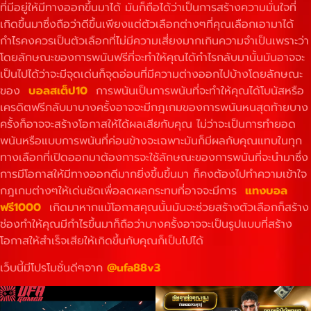
ที่มีอยู่ให้มีทางออกขึ้นมาได้ มันก็ถือได้ว่าเป็นการสร้างความมั่นใจที่
เกิดขึ้นมาซึ่งถือว่าดีขึ้นเพียงแต่ตัวเลือกต่างๆที่คุณเลือกเอามาได้
กำไรคงควรเป็นตัวเลือกที่ไม่มีความเสี่ยงมากเกินความจำเป็นเพราะว่า
โดยลักษณะของการพนันฟรีที่จะทำให้คุณได้กำไรกลับมานั้นมันอาจจะ
เป็นไปได้ว่าจะมีจุดเด่นก็จุดอ่อนที่มีความต่างออกไปบ้างโดยลักษณะ
ของ
บอลสเต็ป10
การพนันเป็นการพนันที่จะทำให้คุณได้โบนัสหรือ
เครดิตฟรีกลับมาบางครั้งอาจจะมีกฎเกมของการพนันหนสุดท้ายบาง
ครั้งก็อาจจะสร้างโอกาสให้ได้ผลเสียกับคุณ ไม่ว่าจะเป็นการทำยอด
พนันหรือแบบการพนันที่ค่อนข้างจะเฉพาะมันก็มีผลกับคุณแทบในทุก
ทางเลือกที่เปิดออกมาต้องการจะใช้ลักษณะของการพนันที่จะนำมาซึ่ง
การมีโอกาสให้มีทางออกดีมากยิ่งขึ้นขึ้นมา ก็คงต้องไปทำความเข้าใจ
กฎเกมต่างๆให้เด่นชัดเพื่อลดผลกระทบที่อาจจะมีการ
แทงบอล
ฟรี1000
เกิดมาหากแม้โอกาสคุณนั้นมันจะช่วยสร้างตัวเลือกก็สร้าง
ช่องทำให้คุณมีกำไรขึ้นมาก็ถือว่าบางครั้งอาจจะเป็นรูปแบบที่สร้าง
โอกาสให้สำเร็จเสียให้เกิดขึ้นกับคุณก็เป็นไปได้
เว็บนี้มีโปรโมชั่นดีๆจาก
@ufa88v3