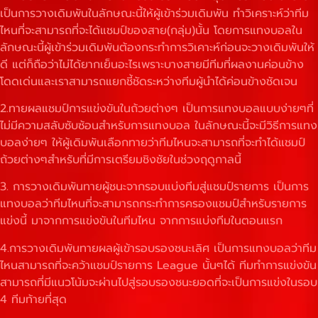
เป็นการวางเดิมพันในลักษณะนี้ให้ผู้เข้าร่วมเดิมพัน ทำวิเคราะห์ว่าทีม
ไหนที่จะสามารถที่จะได้แชมป์ของสาย(กลุ่ม)นั้น โดยการแทงบอลใน
ลักษณะนี้ผู้เข้าร่วมเดิมพันต้องกระทำการวิเคาะห์ก่อนจะวางเดิมพันให้
ดี แต่ก็ถือว่าไม่ได้ยากเย็นอะไรเพราะบางสายมีทีมที่ผลงานค่อนข้าง
โดดเด่นและเราสามารถแยกชี้ชัดระหว่างทีมผู้นำได้ค่อนข้างชัดเจน
2.ทายผลแชมป์การแข่งขันในถ้วยต่างๆ เป็นการแทงบอลแบบง่ายๆที่
ไม่มีความสลับซับซ้อนสำหรับการแทงบอล ในลักษณะนี้จะมีวิธีการแทง
บอลง่ายๆ ให้ผู้เดิมพันเลือกทายว่าทีมไหนจะสามารถที่จะทำได้แชมป์
ถ้วยต่างๆสำหรับที่มีการเตรียมชิงชัยในช่วงฤดูกาลนี้
3. การวางเดิมพันทายผู้ชนะจากรอบแบ่งทีมสู่แชมป์รายการ เป็นการ
แทงบอลว่าทีมไหนที่จะสามารถกระทำการครองแชมป์สำหรับรายการ
แข่งนี้ มาจากการแข่งขันในทีมไหน จากการแบ่งทีมในตอนแรก
4.การวางเดิมพันทายผลผู้เข้ารอบรองชนะเลิศ เป็นการแทงบอลว่าทีม
ไหนสามารถที่จะคว้าแชมป์รายการ League นั้นๆได้ ทีมทำการแข่งขัน
สามารถที่มีแนวโน้มจะผ่านไปสู่รอบรองชนะยอดที่จะเป็นการแข่งในรอบ
4 ทีมท้ายที่สุด