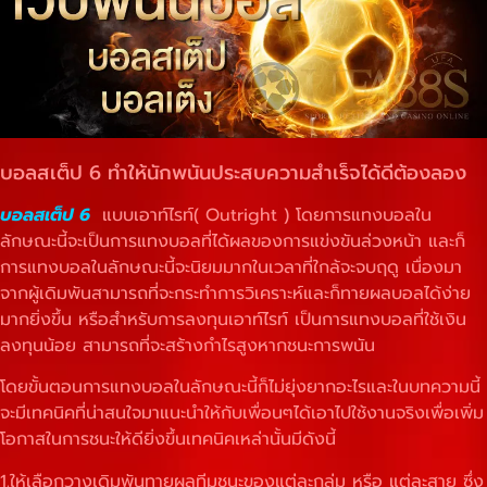
บอลสเต็ป 6 ทำให้นักพนันประสบความสำเร็จได้ดีต้องลอง
บอลสเต็ป 6
แบบเอาท์ไรท์( Outright ) โดยการแทงบอลใน
ลักษณะนี้จะเป็นการแทงบอลที่ได้ผลของการแข่งขันล่วงหน้า และก็
การแทงบอลในลักษณะนี้จะนิยมมากในเวลาที่ใกล้จะจบฤดู เนื่องมา
จากผู้เดิมพันสามารถที่จะกระทำการวิเคราะห์และก็ทายผลบอลได้ง่าย
มากยิ่งขึ้น หรือสำหรับการลงทุนเอาท์ไรท์ เป็นการแทงบอลที่ใช้เงิน
ลงทุนน้อย สามารถที่จะสร้างกำไรสูงหากชนะการพนัน
โดยขั้นตอนการแทงบอลในลักษณะนี้ก็ไม่ยุ่งยากอะไรและในบทความนี้
จะมีเทคนิคที่น่าสนใจมาแนะนำให้กับเพื่อนๆได้เอาไปใช้งานจริงเพื่อเพิ่ม
โอกาสในการชนะให้ดียิ่งขึ้นเทคนิคเหล่านั้นมีดังนี้
1.ให้เลือกวางเดิมพันทายผลทีมชนะของแต่ละกลุ่ม หรือ แต่ละสาย ซึ่ง