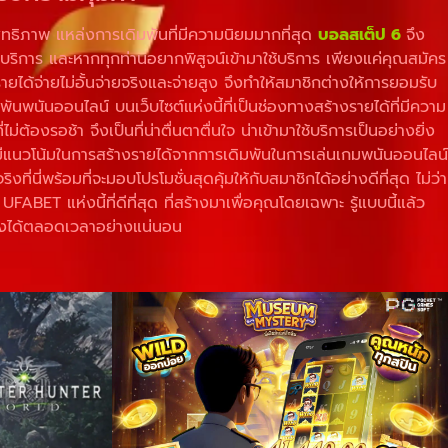
สิทธิภาพ แหล่งการเดิมพันที่มีความนิยมมากที่สุด
บอลสเต็ป 6
จึง
ห้บริการ และหากทุกท่านอยากพิสูจน์เข้ามาใช้บริการ เพียงแค่คุณสมัคร
รายได้จ่ายไม่อั้นจ่ายจริงและจ่ายสูง จึงทำให้สมาชิกต่างให้การยอมรับ
มพันพนันออนไลน์ บนเว็บไซต์แห่งนี้ที่เป็นช่องทางสร้างรายได้ที่มีความ
้องรอช้า จึงเป็นที่น่าตื่นตาตื่นใจ น่าเข้ามาใช้บริการเป็นอย่างยิ่ง
่านมีแนวโน้มในการสร้างรายได้จากการเดิมพันในการเล่นเกมพนันออนไลน์
่พร้อมที่จะมอบโปรโมชั่นสุดคุ้มให้กับสมาชิกได้อย่างดีที่สุด ไม่ว่า
T แห่งนี้ที่ดีที่สุด ที่สร้างมาเพื่อคุณโดยเฉพาะ รู้แบบนี้แล้ว
จริงได้ตลอดเวลาอย่างแน่นอน