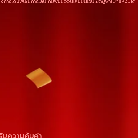
การเดิมพันในการเล่นเกมพนันออนไลน์บนเว็บไซต์ยูฟ่าเบทแห่งนี้ได้
รับความคุ้มค่า