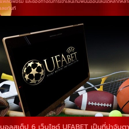
แพลตฟอร์ม และช่องทางในการเข้าเล่นเกมพนันออนไลน์ได้หลากหลายช่อง
เลยทันที
บอลสเต็ป 6 เว็บไซต์ UFABET เป็นที่น่าจับตา