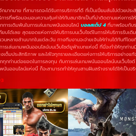
มากมาย ที่สามารถจะได้รับการบริการที่ดี ที่เป็นเปี่ยมล้นไปด้วยประ
ริการที่พร้อมจะมอบความคุ้มค่าให้กับสมาชิกเป็นที่น่าติดตามแห่งการใ
ค่าจากการเดิมพันในการเล่นเกมพนันออนไลน์
บอลสเต็ป 4
ที่มาพร้อมกับ
นจะเทียบได้เลย สุดยอดแห่งการให้บริการบนเว็บไซต์ในการให้บริการรับเดิ
นหลายล้านบาทในแต่ละวัน ทางทีมงานจะจ่ายเงินให้ท่านได้ทันทีโดยที่ไม่ต
การเล่นเกมพนันออนไลน์บนเว็บไซต์ยูฟ่าเบทแห่งนี้ ที่นี่จะทำให้ทุกท
ระสิทธิภาพ และใส่ใจทุกรายละเอียดแห่งการให้บริการอย่างแท้จริงที่นี
ทุกท่านต่อยอดในการลงทุน กับการเล่นเกมพนันออนไลน์บนเว็บไซต์ UFABE
็บพนันออนไลน์แห่งนี้ ก็จะสามารถทำให้คุณสานฝันสร้างรายได้ให้เป็น
v3