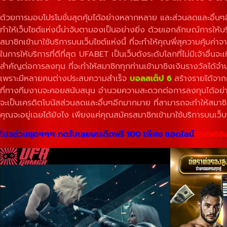
ด้วยการมอบโปรโมชั่นสุดคุ้มได้อย่างหลากหลาย และส่วนลดและอื่นๆอีก
ทำให้เว็บไซต์แห่งนี้น่าจับตามองเป็นอย่างยิ่ง ด้วยเอกลักษณ์การให้บ
สมาชิกเข้ามาใช้บริการบนเว็บไซต์แห่งนี้ ที่จะทำให้คุณพี่สุความคุ้ม
ในการให้บริการที่ดีที่สุด UFABET เป็นเว็บดังระดับโลกที่ไม่มีเจ้าอื่
สำคัญต่อการลงทุน ที่จะทำให้สมาชิกทุกท่านเข้ามาชิงเงินรางวัลได้จำนว
เพราะมีหลายคนต่างประสบความสำเร็จ
บอลสเต็ป 6
สร้างรายได้จาก
ที่ทางทีมงานจะคอยสนับสนุน อำนวยความสะดวกต่อการลงทุนได้อย่างเต็มป
จะเป็นเครดิตโบนัสส่วนลดและอื่นๆอีกมากมาย ที่สามารถจะทำให้สมาชิก
คุณจะอยู่เฉยได้ยังไง เพียงแค่คุณสมัครสมาชิกเข้ามาใช้บริการบนเว
โปรด่วนสุดๆๆๆ กดรับเลยเครดิตฟรี 100 เพียง แอดไลน์
@ufa88