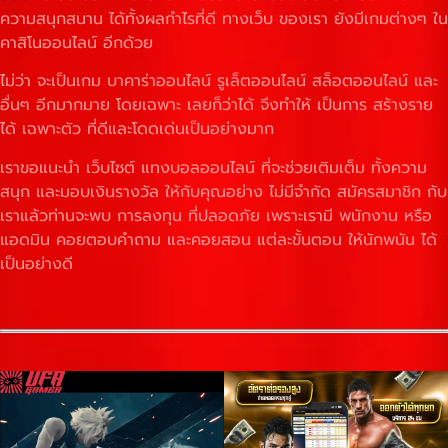
ความสนุกสนาน ได้ทั้งผลกำไรที่ดี ทางเว็บ ของเรา ยังมีเกมต่างๆ ใน
คาสิโนออนไลน์ อีกด้วย
ไม่ว่า จะเป็นเกม บาคาร่าออนไลน์ รูเล็ตออนไลน์ สล็อตออนไลน์ และ
อื่นๆ อีกมากมาย โดยเฉพาะ เลยก็ว่าได้ จึงทำให้ เป็นการ สร้างราย
ได้ เฉพาะตัว ที่ดีและโดดเด่นเป็นอย่างมาก
เราขอแนะนำ เว็บไซต์ แทงบอลออนไลน์ ที่จะช่วยเติมเต็ม ทั้งความ
สนุก และมอบเงินรางวัล ให้กับคุณอย่าง ไม่มีจำกัด สมัครสมาชิก กับ
เราแล้วท่านจะพบ การลงทุน ที่ปลอดภัย เพราะเรามี พนักงาน หรือ
แอดมิน คอยตอบคำถาม และคอยสอน แต่ละขั้นตอน ให้นักพนัน ได้
เป็นอย่างดี