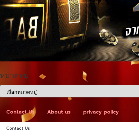
หมวดหมู่
Contact Us
About us
privacy policy
Contact Us